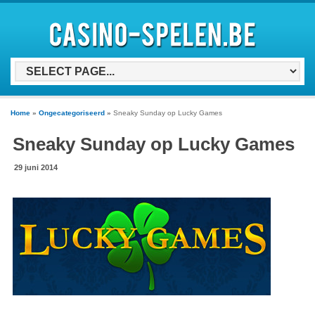
Home
»
Ongecategoriseerd
»
Sneaky Sunday op Lucky Games
Sneaky Sunday op Lucky Games
29 juni 2014