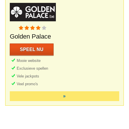
Golden Palace
SPEEL NU
Mooie website
Exclusieve spellen
Vele jackpots
Veel promo's
»