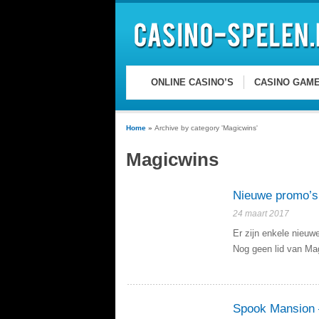
ONLINE CASINO’S
CASINO GAM
Home
»
Archive by category 'Magicwins'
Magicwins
Nieuwe promo’s 
24 maart 2017
Er zijn enkele nieuw
Nog geen lid van Mag
Spook Mansion 