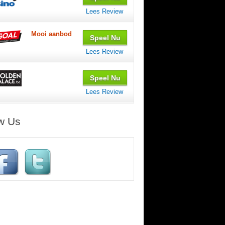
Lees Review
Mooi aanbod
Speel Nu
Lees Review
Speel Nu
Lees Review
w Us