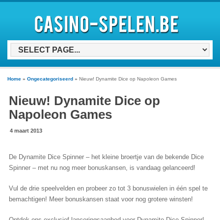
Home
»
Ongecategoriseerd
»
Nieuw! Dynamite Dice op Napoleon Games
Nieuw! Dynamite Dice op
Napoleon Games
4 maart 2013
De Dynamite Dice Spinner – het kleine broertje van de bekende Dice
Spinner – met nu nog meer bonuskansen, is vandaag gelanceerd!
Vul de drie speelvelden en probeer zo tot 3 bonuswielen in één spel te
bemachtigen! Meer bonuskansen staat voor nog grotere winsten!
Ontdek ons exclusief lanceringsaanbod voor Dynamite Dice Spinner!