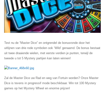
Test nu de “Master Dice” en ontgrendel de bonusronde door het
uitlijnen van drie rode symbolen ook ‘Wild’ genaamd. De bonus bestaat
uit twee draaiende wielen, met eerste verdien je punten, terwijl de
tweede u tot 5 Mystery partijen kan laten winnen!
Zal de Master Dice uw Rad en weg van Fortuin worden? Onze Master
Dice is tevens in progressif mode beschikbaar. Win tot 100 Mystery
games op het Mystery Wheel en enorme prijzen!