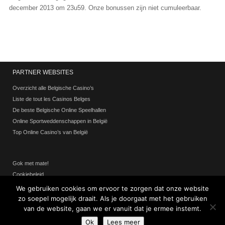
december 2013 om 23u59. Onze bonussen zijn niet cumuleerbaar.
PARTNER WEBSITES
Overzicht alle Belgische Casino’s
Liste de tout les Casinos Belges
De beste Belgische Online Speelhallen
Online Sportweddenschappen in België
Top Online Casino’s van België
Gok met mate!
Cookiebeleid
Privacy Policy
We gebruiken cookies om ervoor te zorgen dat onze website
zo soepel mogelijk draait. Als je doorgaat met het gebruiken
van de website, gaan we er vanuit dat je ermee instemt.
Ok
Lees meer
Copyright © 2026
Casino-Spelen.be
, All Rights Reserved