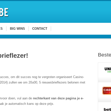
ES
BIG WINS
CONTACT
rieflezer!
Beste
succes, om dit succes nog te vergroten organiseert Casino-
 2014) zullen we om 20u00, 5 nieuwsbrieflezers belonen met
ervoor doen, vul aan de
rechterkant van deze pagina je e-
ak je automatisch kans op deze prijs.