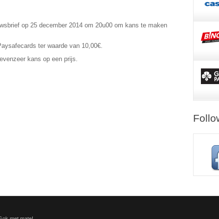
ieuwsbrief op 25 december 2014 om 20u00 om kans te maken
Paysafecards ter waarde van 10,00€.
evenzeer kans op een prijs.
Follo
Gok met mate!