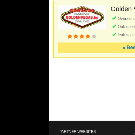
Golden 
Overzicht
Ook spor
leuk spel
» Bes
PARTNER WEBSITES