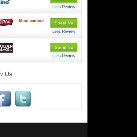
Lees Review
Mooi aanbod
Speel Nu
Lees Review
Speel Nu
Lees Review
w Us