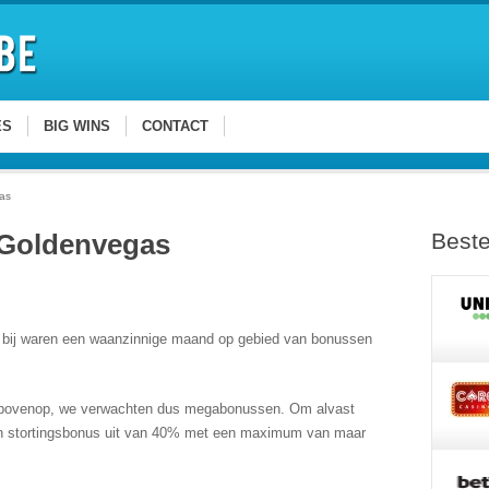
ES
BIG WINS
CONTACT
as
 Goldenvegas
Beste
ok bij waren een waanzinnige maand op gebied van bonussen
e bovenop, we verwachten dus megabonussen. Om alvast
en stortingsbonus uit van 40% met een maximum van maar