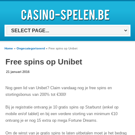
Home
»
Ongecategoriseerd
»
Free spins op Unibet
Free spins op Unibet
21 januari 2016
Nog geen lid van Unibet? Claim vandaag nog je free spins en
stortingsbonus van 200% tot €300!
Bij je registratie ontvang je 10 gratis spins op Starburst (enkel op
mobile en/of tablet) en bij een verdere storting van minimum €10
ontvang je er nog 15 extra op mega Fortune Dreams.
Om de winst van je gratis spins te laten uitbetalen moet je het bedrag