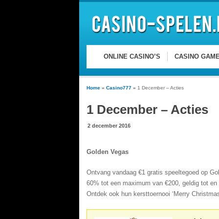
ONLINE CASINO’S
CASINO GAM
Home
»
Casino777
»
1 December – Acties
1 December – Acties
2 december 2016
Golden Vegas
Ontvang vandaag €1 gratis speeltegoed op Go
60% tot een maximum van €200, geldig tot en
Ontdek ook hun kersttoernooi ‘Merry Christma