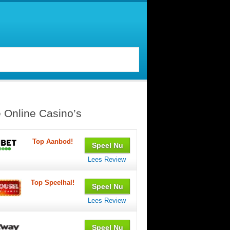
 Online Casino’s
Top Aanbod!
Speel Nu
Lees Review
Top Speelhal!
Speel Nu
Lees Review
Speel Nu