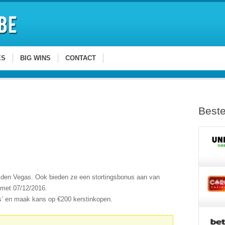
ES
BIG WINS
CONTACT
Beste
lden Vegas. Ook bieden ze een stortingsbonus aan van
 met 07/12/2016.
s’ en maak kans op €200 kerstinkopen.