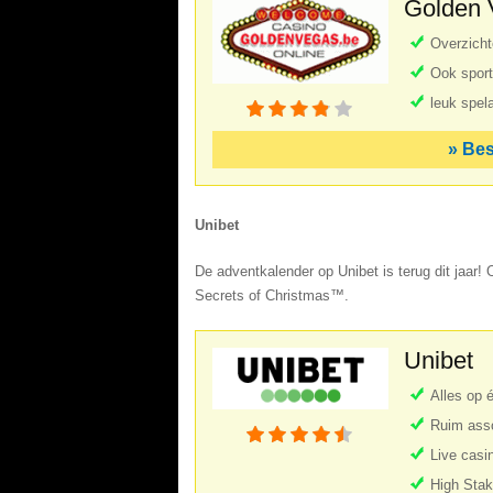
Golden 
Overzicht
Ook spor
leuk spel
» Bes
Unibet
De adventkalender op Unibet is terug dit jaar!
Secrets of Christmas™.
Unibet
Alles op 
Ruim asso
Live casi
High Sta