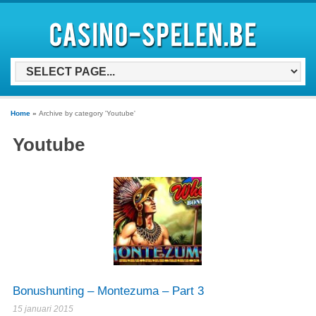
Home
»
Archive by category 'Youtube'
Youtube
Bonushunting – Montezuma – Part 3
15 januari 2015