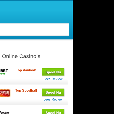
 Online Casino’s
Top Aanbod!
Speel Nu
Lees Review
Top Speelhal!
Speel Nu
Lees Review
Speel Nu