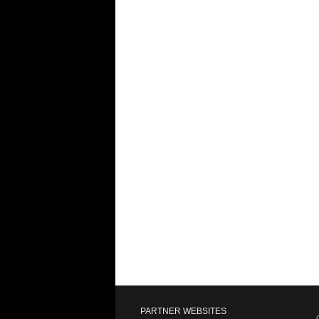
PARTNER WEBSITES