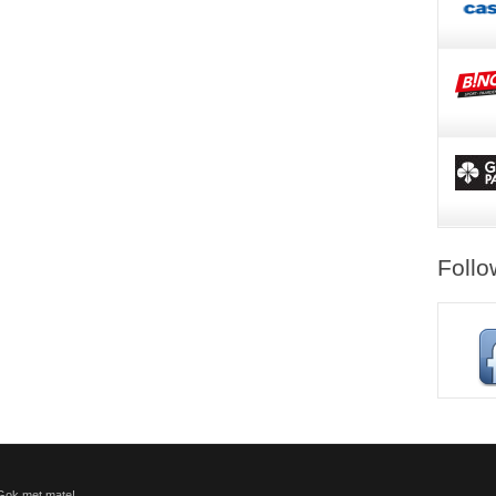
Follo
Gok met mate!