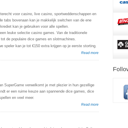
 terecht voor casino, live casino, sportweddenschappen en
a de tabs bovenaan kan je makkelijk switchen van de ene
krediet kan je gebruiken voor alle spellen.
 een leuke selectie casino games. Van de traditionele
k tot de populaire dice games en slotmachines.
we speler kan je tot €150 extra krijgen op je eerste storting.
Read more
Follo
an SuperGame verwelkomt je met plezier in hun gezellige
vindt er een ruime keuze aan spannende dice games, dice
lspellen en veel meer.
Read more