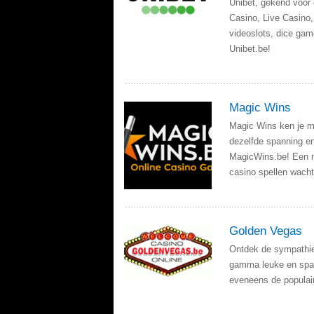
Unibet, gekend voor 
Casino, Live Casino
videoslots, dice gam
Unibet.be!
Magic Wins
Magic Wins ken je mi
dezelfde spanning en
MagicWins.be! Een m
casino spellen wacht
Golden Vegas
Ontdek de sympathie
gamma leuke en span
eveneens de populair