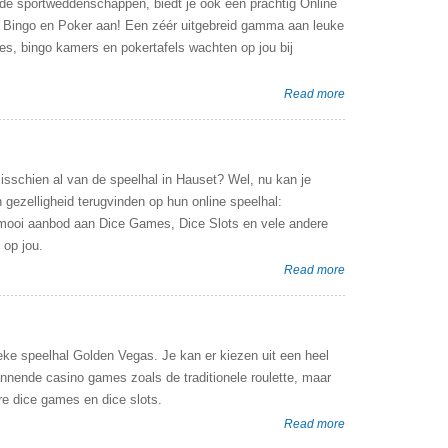
de sportweddenschappen, biedt je ook een prachtig Online
, Bingo en Poker aan! Een zéér uitgebreid gamma aan leuke
es, bingo kamers en pokertafels wachten op jou bij
Read more
sschien al van de speelhal in Hauset? Wel, nu kan je
 gezelligheid terugvinden op hun online speelhal:
ooi aanbod aan Dice Games, Dice Slots en vele andere
 op jou.
Read more
ke speelhal Golden Vegas. Je kan er kiezen uit een heel
nende casino games zoals de traditionele roulette, maar
e dice games en dice slots.
Read more