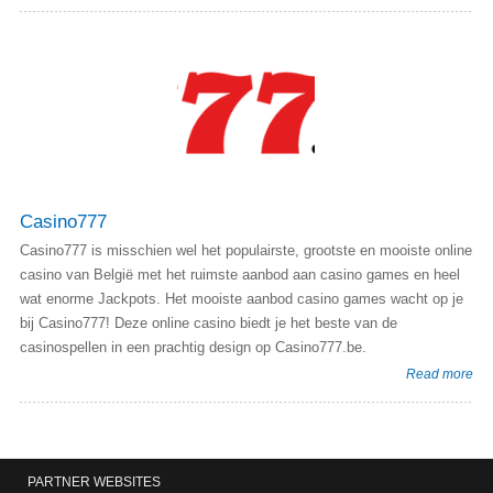
Casino777
Casino777 is misschien wel het populairste, grootste en mooiste online
casino van België met het ruimste aanbod aan casino games en heel
wat enorme Jackpots. Het mooiste aanbod casino games wacht op je
bij Casino777! Deze online casino biedt je het beste van de
casinospellen in een prachtig design op Casino777.be.
Read more
PARTNER WEBSITES