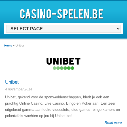
Home
»
Unibet
Unibet
4 november 2014
Unibet, gekend voor de sportweddenschappen, biedt je ook een
prachtig Online Casino, Live Casino, Bingo en Poker aan! Een zéér
uitgebreid gamma aan leuke videoslots, dice games, bingo kamers en
pokertafels wachten op jou bij Unibet.be!
Read more