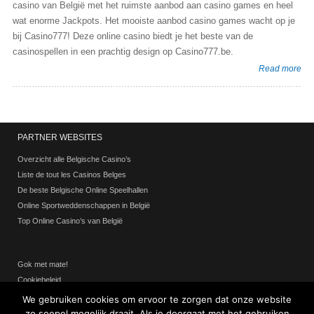
casino van België met het ruimste aanbod aan casino games en heel
wat enorme Jackpots. Het mooiste aanbod casino games wacht op je
bij Casino777! Deze online casino biedt je het beste van de
casinospellen in een prachtig design op Casino777.be.
Read more
PARTNER WEBSITES
Overzicht alle Belgische Casino’s
Liste de tout les Casinos Belges
De beste Belgische Online Speelhallen
Online Sportweddenschappen in België
Top Online Casino’s van België
Gok met mate!
Cookiebeleid
Privacy Policy
We gebruiken cookies om ervoor te zorgen dat onze website
zo soepel mogelijk draait. Als je doorgaat met het gebruiken