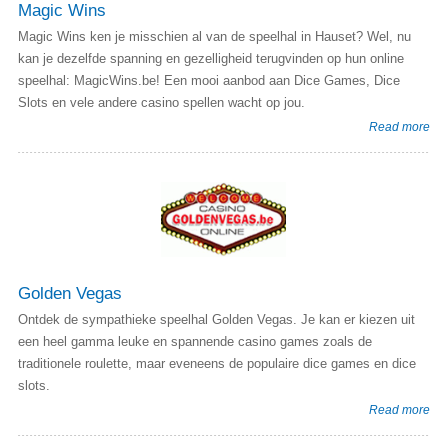
Magic Wins
Magic Wins ken je misschien al van de speelhal in Hauset? Wel, nu
kan je dezelfde spanning en gezelligheid terugvinden op hun online
speelhal: MagicWins.be! Een mooi aanbod aan Dice Games, Dice
Slots en vele andere casino spellen wacht op jou.
Read more
Golden Vegas
Ontdek de sympathieke speelhal Golden Vegas. Je kan er kiezen uit
een heel gamma leuke en spannende casino games zoals de
traditionele roulette, maar eveneens de populaire dice games en dice
slots.
Read more