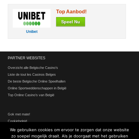
Top Aanbod!
Speel Nu
Unibet
PARTNER WEBSITES
Overzicht alle Belgische Casino’s
Liste de tout les Casinos Belges
De beste Belgische Online Speelhallen
Online Sportweddenschappen in België
Top Online Casino’s van België
Gok met mate!
Cookiebeleid
Privacy Policy
We gebruiken cookies om ervoor te zorgen dat onze website
zo soepel mogelijk draait. Als je doorgaat met het gebruiken