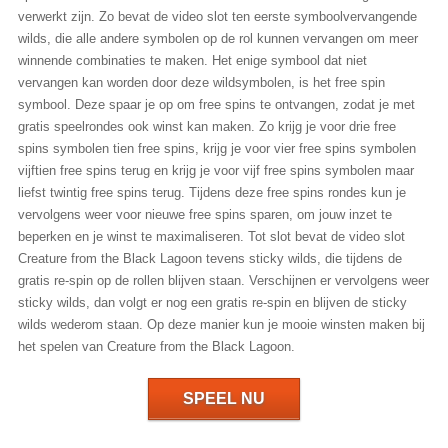
verwerkt zijn. Zo bevat de video slot ten eerste symboolvervangende
wilds, die alle andere symbolen op de rol kunnen vervangen om meer
winnende combinaties te maken. Het enige symbool dat niet
vervangen kan worden door deze wildsymbolen, is het free spin
symbool. Deze spaar je op om free spins te ontvangen, zodat je met
gratis speelrondes ook winst kan maken. Zo krijg je voor drie free
spins symbolen tien free spins, krijg je voor vier free spins symbolen
vijftien free spins terug en krijg je voor vijf free spins symbolen maar
liefst twintig free spins terug. Tijdens deze free spins rondes kun je
vervolgens weer voor nieuwe free spins sparen, om jouw inzet te
beperken en je winst te maximaliseren. Tot slot bevat de video slot
Creature from the Black Lagoon tevens sticky wilds, die tijdens de
gratis re-spin op de rollen blijven staan. Verschijnen er vervolgens weer
sticky wilds, dan volgt er nog een gratis re-spin en blijven de sticky
wilds wederom staan. Op deze manier kun je mooie winsten maken bij
het spelen van Creature from the Black Lagoon.
SPEEL NU