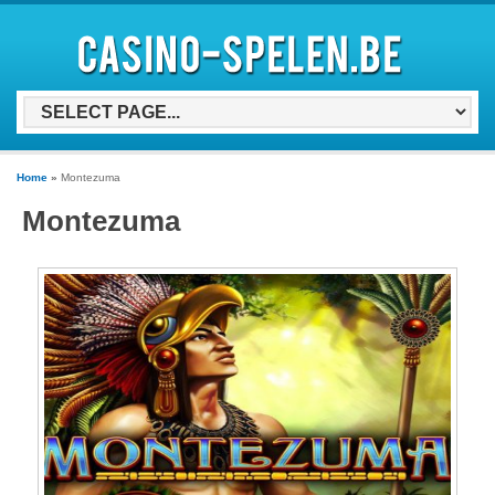
Home
»
Montezuma
Montezuma