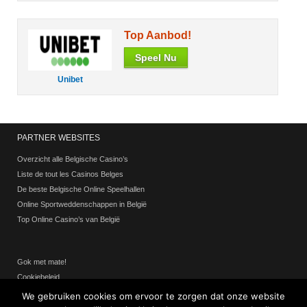
Top Aanbod!
Speel Nu
Unibet
PARTNER WEBSITES
Overzicht alle Belgische Casino’s
Liste de tout les Casinos Belges
De beste Belgische Online Speelhallen
Online Sportweddenschappen in België
Top Online Casino’s van België
Gok met mate!
Cookiebeleid
Privacy Policy
We gebruiken cookies om ervoor te zorgen dat onze website