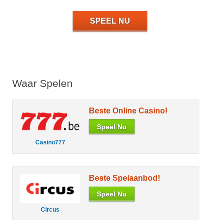
SPEEL NU
Waar Spelen
Beste Online Casino!
Speel Nu
Casino777
Beste Spelaanbod!
Speel Nu
Circus