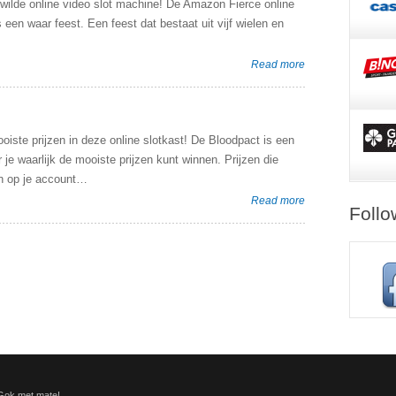
wilde online video slot machine! De Amazon Fierce online
 een waar feest. Een feest dat bestaat uit vijf wielen en
Read more
oiste prijzen in deze online slotkast! De Bloodpact is een
je waarlijk de mooiste prijzen kunt winnen. Prijzen die
n op je account…
Read more
Follo
Gok met mate!